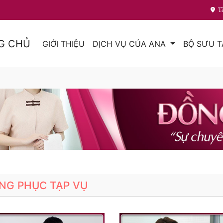
T
G CHỦ
GIỚI THIỆU
DỊCH VỤ CỦA ANA
BỘ SƯU 
NG PHỤC TẠP VỤ