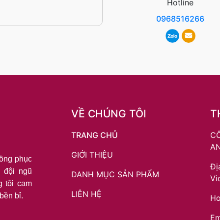
Hotline
0968516266
VỀ CHÚNG TÔI
T
TRANG CHỦ
CÔ
A
GIỚI THIỆU
đồng phục
Đị
 đội ngũ
DANH MỤC SẢN PHẨM
Vi
g tôi cam
LIÊN HỆ
bền bỉ.
Ho
Em