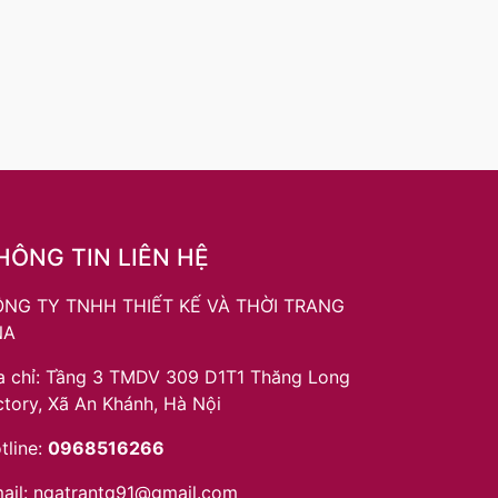
HÔNG TIN LIÊN HỆ
NG TY TNHH THIẾT KẾ VÀ THỜI TRANG
NA
a chỉ: Tầng 3 TMDV 309 D1T1 Thăng Long
ctory, Xã An Khánh, Hà Nội
tline:
0968516266
ail:
ngatrantq91@gmail.com