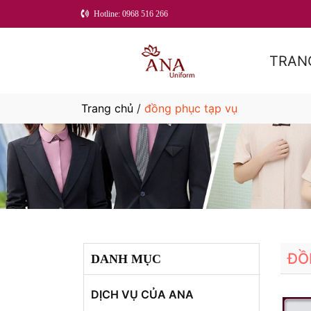
Hotline: 0968 516 266
TRAN
Trang chủ
/
đồng phục tạp vụ
ĐỒ
DANH MỤC
DỊCH VỤ CỦA ANA