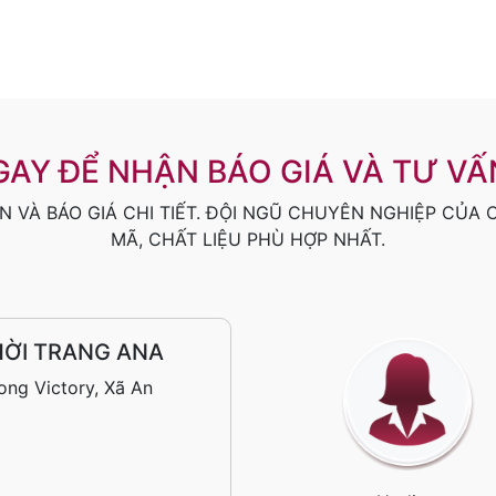
GAY ĐỂ NHẬN BÁO GIÁ VÀ TƯ VẤN
N VÀ BÁO GIÁ CHI TIẾT. ĐỘI NGŨ CHUYÊN NGHIỆP CỦA
MÃ, CHẤT LIỆU PHÙ HỢP NHẤT.
HỜI TRANG ANA
ng Victory, Xã An