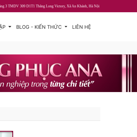
ầng 3 TMDV 309 D1T1 Thăng Long Victory, Xã An Khánh, Hà Nội
TẬP
BLOG - KIẾN THỨC
LIÊN HỆ