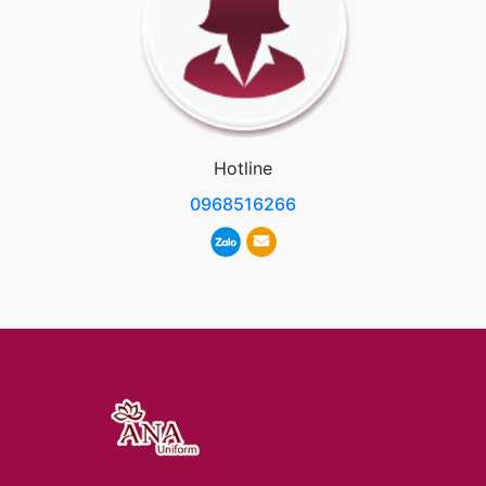
Hotline
0968516266