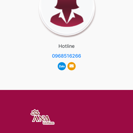
Hotline
0968516266