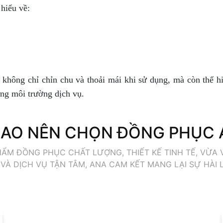
 hiểu về:
không chỉ chỉn chu và thoải mái khi sử dụng, mà còn thể hi
ừng môi trường dịch vụ.
SAO NÊN CHỌN ĐỒNG PHỤC
M ĐỒNG PHỤC CHẤT LƯỢNG, THIẾT KẾ TINH TẾ, VỪA V
 VÀ DỊCH VỤ TẬN TÂM, ANA CAM KẾT MANG LẠI SỰ HÀI