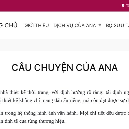
T
G CHỦ
GIỚI THIỆU
DỊCH VỤ CỦA ANA
BỘ SƯU 
CÂU CHUYỆN CỦA ANA
hà thiết kế thời trang, với định hướng rõ ràng: tái định 
i thiết kế không chỉ mang dấu ấn riêng, mà còn đạt được sự đ
trong hệ thống hình ảnh vận hành. Mọi chi tiết đều được c
n tinh tế của từng thương hiệu.