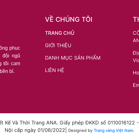
VỀ CHÚNG TÔI
T
TRANG CHỦ
CÔ
A
GIỚI THIỆU
đồng phục
Đị
 đội ngũ
DANH MỤC SẢN PHẨM
Vi
g tôi cam
LIÊN HỆ
bền bỉ.
Ho
Em
t Kế Và Thời Trang ANA. Giấy phép ĐKKD số 0110016122 
Nội cấp ngày 01/06/2022|
Designed by
Trang vàng Việt Nam.