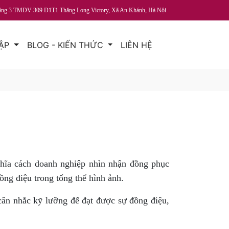
ầng 3 TMDV 309 D1T1 Thăng Long Victory, Xã An Khánh, Hà Nội
TẬP
BLOG - KIẾN THỨC
LIÊN HỆ
nghĩa cách doanh nghiệp nhìn nhận đồng phục
ồng điệu trong tổng thể hình ảnh.
ân nhắc kỹ lưỡng để đạt được sự đồng điệu,